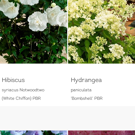
Hibiscus
Hydrangea
syriacus Notwoodtwo
paniculata
(White Chiffon) PBR
'Bombshell' PBR