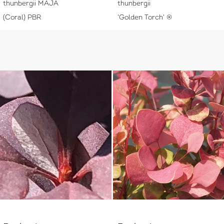
thunbergii MAJA
thunbergii
(Coral) PBR
'Golden Torch' ®