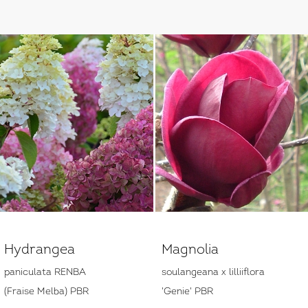
Hydrangea
Magnolia
paniculata RENBA
soulangeana x lilliiflora
(Fraise Melba) PBR
'Genie' PBR