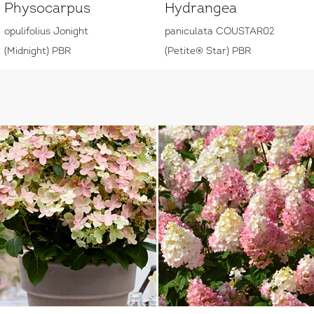
Physocarpus
Hydrangea
opulifolius Jonight
paniculata COUSTAR02
(Midnight) PBR
(Petite® Star) PBR