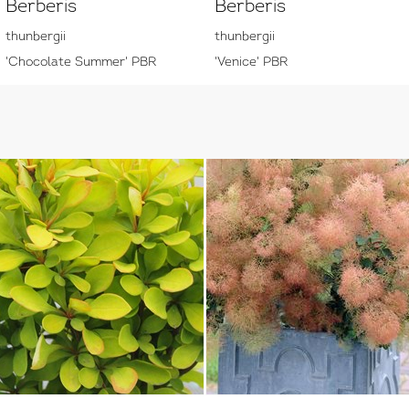
Berberis
Berberis
thunbergii
thunbergii
'Chocolate Summer' PBR
'Venice' PBR