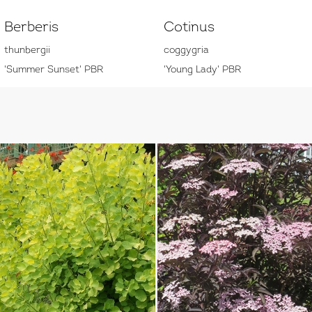
Berberis
Cotinus
thunbergii
coggygria
'Summer Sunset' PBR
'Young Lady' PBR