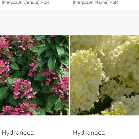
(Magical® Candle) PBR
(Magical® Flame) PBR
Hydrangea
Hydrangea