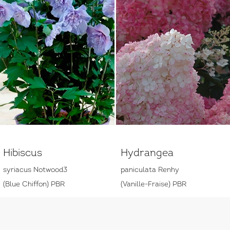
Hibiscus
Hydrangea
syriacus Notwood3
paniculata Renhy
(Blue Chiffon) PBR
(Vanille-Fraise) PBR