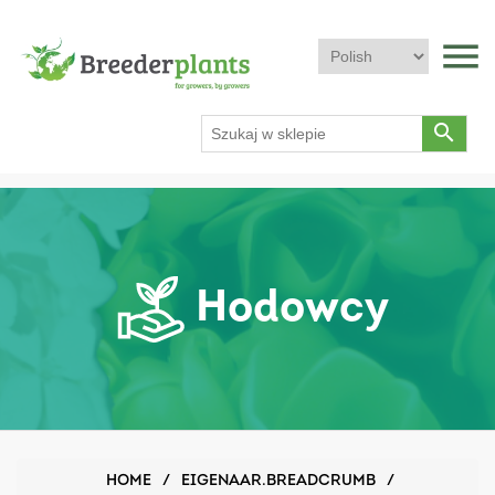
menu
search
Hodowcy
HOME
/
EIGENAAR.BREADCRUMB
/