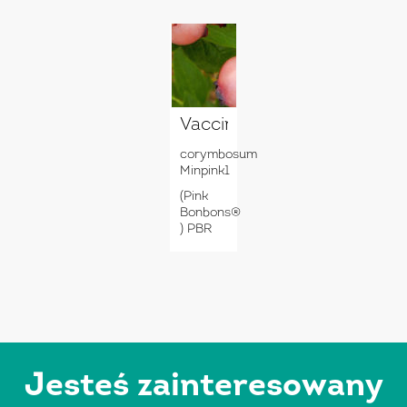
Vaccinium
corymbosum
Minpink1
(Pink
Bonbons®
) PBR
Jesteś zainteresowany