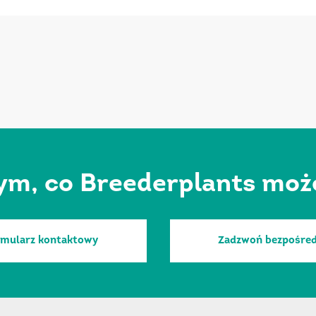
ym, co Breederplants może 
rmularz kontaktowy
Zadzwoń bezpośred