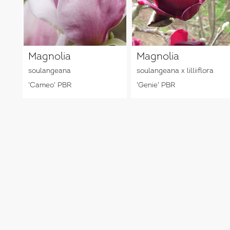
Magnolia
Magnolia
soulangeana
soulangeana x lilliiflora
'Cameo' PBR
'Genie' PBR