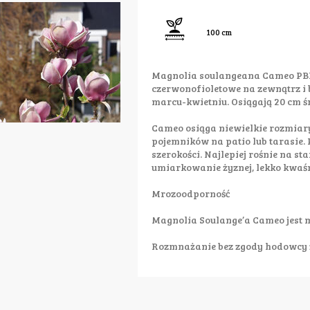
100 cm
Magnolia soulangeana Cameo PBR 
czerwonofioletowe na zewnątrz i 
marcu-kwietniu. Osiągają 20 cm ś
Cameo osiąga niewielkie rozmiary
pojemników na patio lub tarasie. 
szerokości. Najlepiej rośnie na s
umiarkowanie żyznej, lekko kwaśn
Mrozoodporność
Magnolia Soulange’a Cameo jest m
Rozmnażanie bez zgody hodowcy 