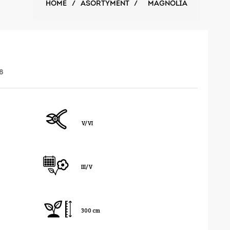
HOME
/
ASORTYMENT
/
MAGNOLIA
8
V/VI
III/V
300 cm