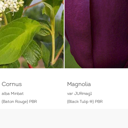
Cornus
Magnolia
alba Minbat
var JURmag1
(Baton Rouge) PBR
(Black Tulip ®) PBR