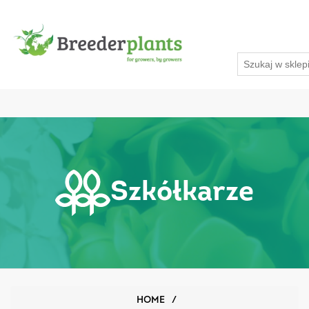
Szkółkarze
HOME
/