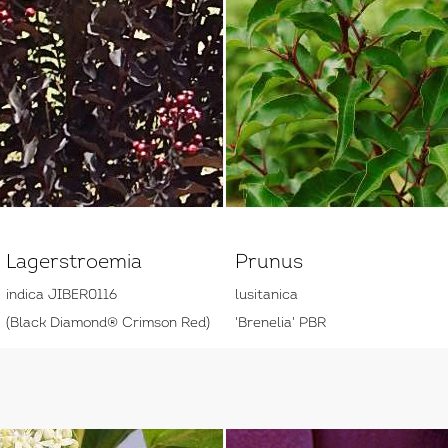
Lagerstroemia
Prunus
indica JIBER0116
lusitanica
(Black Diamond® Crimson Red)
'Brenelia' PBR