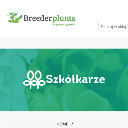
Szkółkarze
HOME
/