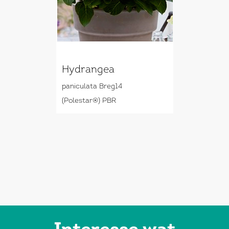
Hydrangea
paniculata Breg14
(Polestar®) PBR