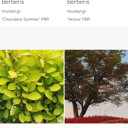
Berberis
Berberis
thunbergii
thunbergii
'Chocolate Summer' PBR
'Venice' PBR