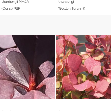
thunbergii MAJA
thunbergii
(Coral) PBR
'Golden Torch' ®