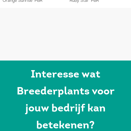
'Orange Sunrise' PBR
'Ruby Star' PBR
Interesse wat
Breederplants voor
jouw bedrijf kan
betekenen?