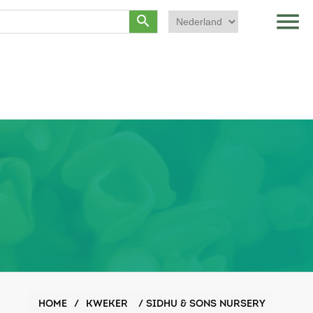
menu
search
HOME
/
KWEKER
/
SIDHU & SONS NURSERY