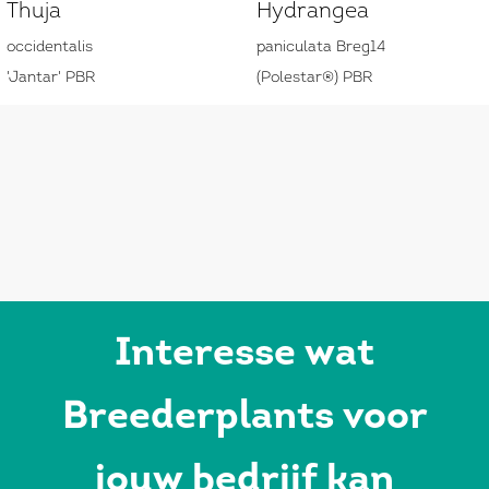
Thuja
Hydrangea
occidentalis
paniculata Breg14
'Jantar' PBR
(Polestar®) PBR
Interesse wat
Breederplants voor
jouw bedrijf kan