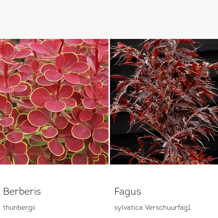
Berberis
Fagus
thunbergii
sylvatica Verschuurfag1