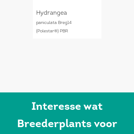
Hydrangea
paniculata Breg14
(Polestar®) PBR
Interesse wat
Breederplants voor