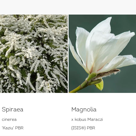
Spiraea
Magnolia
cinerea
x kobus Maraczi
'Kaziu' PBR
(ISIS®) PBR