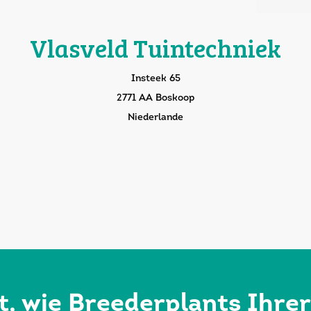
Vlasveld Tuintechniek
Insteek 65
2771 AA Boskoop
Niederlande
rt, wie Breederplants Ihre