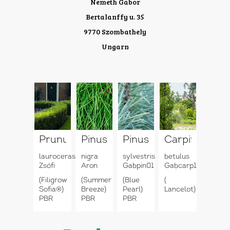
Nemeth Gabor
Bertalanffy u. 35
9770 Szombathely
Ungarn
Prunus
Pinus
Pinus
Carpinus
laurocerasus
nigra
sylvestris
betulus
Zsófi
Aron
Gabpin01
Gabcarp1
(Filigrow
(Summer
(Blue
(
Sofia®)
Breeze)
Pearl)
Lancelot)
PBR
PBR
PBR