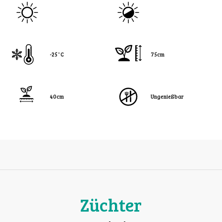
-25˚C
75cm
40cm
Ungenießbar
Züchter