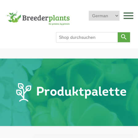
menu
search
Produktpalette