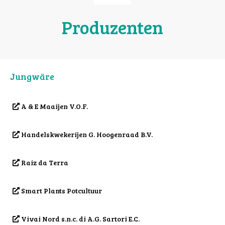
Produzenten
Jungwäre
A & E Maaijen V.O.F.
Handelskwekerijen G. Hoogenraad B.V.
Raiz da Terra
Smart Plants Potcultuur
Vivai Nord s.n.c. di A.G. Sartori E.C.