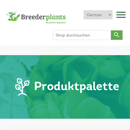
menu
search
Produktpalette