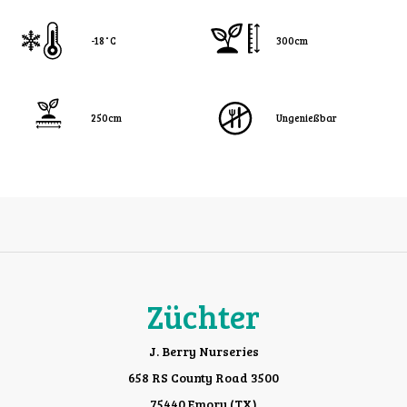
-18˚C
300cm
250cm
Ungenießbar
Züchter
J. Berry Nurseries
658 RS County Road 3500
75440 Emory (TX)