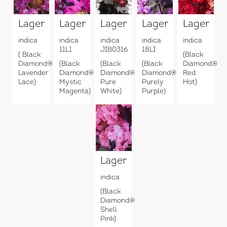
Lagerstroemia
Lagerstroemia
Lagerstroemia
Lagerstroemia
Lagerstr
indica
indica
indica
indica
indica
11L1
JIB0316
18LI
( Black
(Black
Diamond®
(Black
(Black
(Black
Diamond®
Lavender
Diamond®
Diamond®
Diamond®
Red
Lace)
Mystic
Pure
Purely
Hot)
Magenta)
White)
Purple)
Lagerstroemia
indica
(Black
Diamond®
Shell
Pink)