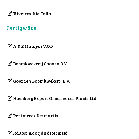
Viveiros Rio Tollo
Fertigwäre
A & E Maaijen V.O.F.
Boomkwekerij Coonen B.V.
Goorden Boomkwekerij B.V.
Hochberg Export Ornamental Plants Ltd.
Pepinieres Desmartis
Rákosi Adorján őstermelő