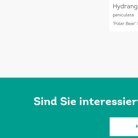
Hydrang
paniculata
'Polar Bear'
Sind Sie interessie