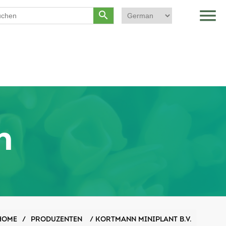
menu
search
n
HOME
/
PRODUZENTEN
/
KORTMANN MINIPLANT B.V.