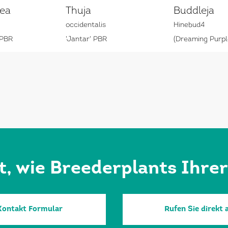
ea
Thuja
Buddleja
occidentalis
Hinebud4
 PBR
'Jantar' PBR
(Dreaming Purpl
rt, wie Breederplants Ihre
Kontakt Formular
Rufen Sie direkt 