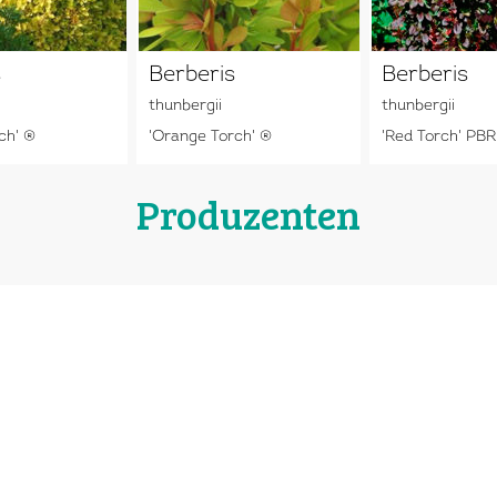
s
Berberis
Berberis
thunbergii
thunbergii
ch' ®
'Orange Torch' ®
'Red Torch' PBR
Produzenten