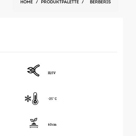
HOME
/
PRODUKTPALETTE
/
BERBERIS
III/IV
-25˚C
60cm