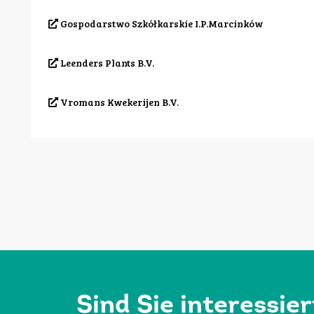
Gospodarstwo Szkółkarskie I.P.Marcinków
Leenders Plants B.V.
Vromans Kwekerijen B.V.
Sind Sie interessie