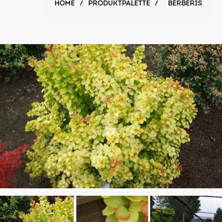
HOME
/
PRODUKTPALETTE
/
BERBERIS