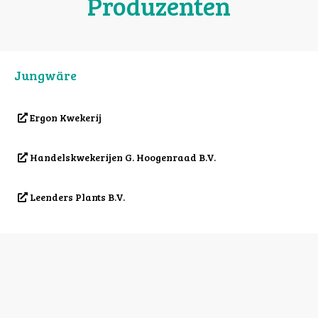
Produzenten
Jungwäre
Ergon Kwekerij
Handelskwekerijen G. Hoogenraad B.V.
Leenders Plants B.V.