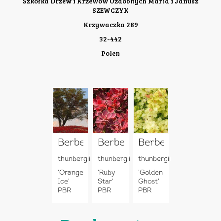
Szkółka Drzew i Krzewów Ozdobnych Maria i Janusz
SZEWCZYK
Krzywaczka 289
32-442
Polen
Berberis
Berberis
Berberis
thunbergii
thunbergii
thunbergii
'Orange
'Ruby
'Golden
Ice'
Star'
Ghost'
PBR
PBR
PBR