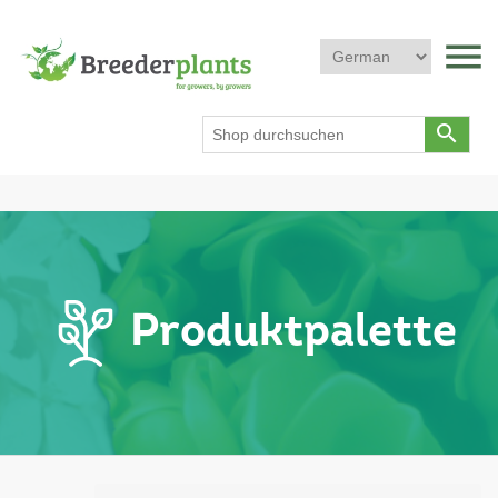
menu
search
Produktpalette