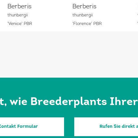
Berberis
Berberis
thunbergii
thunbergii
'Venice' PBR
'Florence' PBR
rt, wie Breederplants Ihre
Kontakt Formular
Rufen Sie direkt 