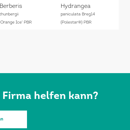
Berberis
Hydrangea
thunbergii
paniculata Breg14
'Orange Ice' PBR
(Polestar®) PBR
r Firma helfen kann?
an