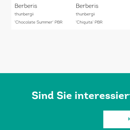
Berberis
Berberis
thunbergii
thunbergii
'Chocolate Summer' PBR
'Chiquita' PBR
Sind Sie interessie